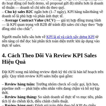
đo hoạt động (số buổi demo, số proposal gửi đi) nhiều hơn là doanh
số thuần — doanh số chỉ nên đo theo quý.
–
Chu kỳ sales B2C
ngắn hơn (1–7 ngày), KPI hàng tuần/tháng về
doanh số là phù hợp và phản ánh thực tế.
–
Average Contract Value (ACV)
— giá trị hợp đồng trung bình
— là KPI quan trọng với B2B để tránh đội sales chỉ chạy theo “hợp
đồng nhỏ cho chắc”.
Người muốn hiểu sâu hơn về
KPI là gì và cách xây dựng KPI
từ
nền tảng có thể đọc bài phân tích toàn diện trước khi áp dụng vào
thực tế sales.
4. Cách Theo Dõi Và Review KPI Sales
Hiệu Quả
Đặt KPI xong mà không review định kỳ thì chỉ là bản kế hoạch trên
giấy. Quy trình review KPI sales hiệu quả gồm:
–
Review hàng tuần:
Trưởng nhóm check số cuộc gọi, lịch hẹn,
pipeline mới — phát hiện sớm nhân viên đang chậm và hỗ trợ kịp
thời.
–
Review hàng tháng:
So sánh doanh số thực tế vs mục tiêu, phân
tích lý do chênh lệch, điều chỉnh chiến thuật.
–
Review hàng quý:
Đánh giá toàn diện theo bộ KPI đa chiều,