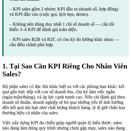
– KPI sales gồm 2 nhóm: KPI đầu ra (doanh số, hợp đồng)
và KPI đầu vào (cuộc gọi, lịch hẹn, demo).
– Không nên dùng duy nhất 1 chỉ số doanh số — cần tối
thiểu 3–4 KPI để đánh giá toàn diện.
– KPI sales B2B và B2C có chu kỳ đo lường khác nhau —
cần điều chỉnh phù hợp.
1. Tại Sao Cần KPI Riêng Cho Nhân Viên
Sales?
Bộ phận sales có đặc thù khác biệt so với các phòng ban khác: kết
quả gắn trực tiếp với con số doanh thu, chu kỳ làm việc ngắn
(ngày/tuần/tháng), và áp lực cạnh tranh cao. Nếu chỉ đánh giá theo
doanh số thuần, doanh nghiệp sẽ bỏ qua những yếu tố ảnh hưởng
đến kết quả dài hạn như chất lượng khách hàng, tỷ lệ giữ chân hay
thương hiệu cá nhân của sales.
Việc xây dựng KPI đa chiều giúp người quản lý hiểu được: sales
nào đang làm đúng quy trình nhưng chưa gặp may, sales nào đang