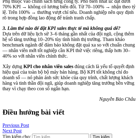
Phụ thuộc vào chính sách từng công ty. Phổ biến nhất là: đạt dưới
70% KPI → không có lương biến đổi. Từ 70–100% → nhận theo tỷ
lệ. Trên 100% → thưởng vượt chỉ tiêu. Doanh nghiệp nên quy định
rõ trong hợp đồng lao động để tránh tranh chấp.
3. Làm thế nào để đặt KPI sales thực tế mà không quá dễ?
Dựa trên dữ liệu lịch sử 3–6 tháng gần nhất của đội ngũ, cộng thêm
hệ số tăng trưởng 10–20% tùy tình hình thị trường. Tham khảo
benchmark ngành để đảm bảo không đặt quá xa so với chuẩn chung
— nhân viên mới tốt nghiệp cần KPI thử việc riêng, thấp hơn 30–
40% so với nhân viên chính thức.
Xây dựng
KPI cho nhân viên sales
đúng cách là yếu tố quyết định
hiệu quả của toàn bộ bộ máy bán hàng. Bộ KPI tốt không chỉ đo
doanh số — nó phản ánh sức khỏe của quy trình, chất lượng khách
hàng và tinh thần đội ngũ, giúp doanh nghiệp tăng trưởng bền vững
thay vì chạy theo con số ngắn hạn.
Nguyễn Bảo Châu
Điều hướng bài viết
Previous Post
Next Post
Tìm kiếm cho: