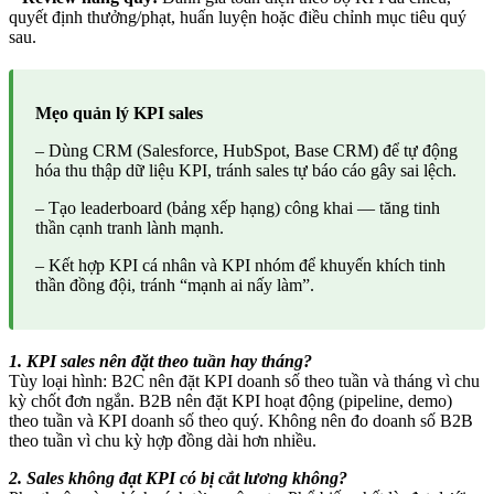
quyết định thưởng/phạt, huấn luyện hoặc điều chỉnh mục tiêu quý
sau.
Mẹo quản lý KPI sales
– Dùng CRM (Salesforce, HubSpot, Base CRM) để tự động
hóa thu thập dữ liệu KPI, tránh sales tự báo cáo gây sai lệch.
– Tạo leaderboard (bảng xếp hạng) công khai — tăng tinh
thần cạnh tranh lành mạnh.
– Kết hợp KPI cá nhân và KPI nhóm để khuyến khích tinh
thần đồng đội, tránh “mạnh ai nấy làm”.
1. KPI sales nên đặt theo tuần hay tháng?
Tùy loại hình: B2C nên đặt KPI doanh số theo tuần và tháng vì chu
kỳ chốt đơn ngắn. B2B nên đặt KPI hoạt động (pipeline, demo)
theo tuần và KPI doanh số theo quý. Không nên đo doanh số B2B
theo tuần vì chu kỳ hợp đồng dài hơn nhiều.
2. Sales không đạt KPI có bị cắt lương không?