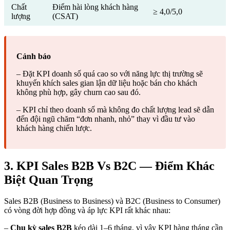
Chất
Điểm hài lòng khách hàng
≥ 4,0/5,0
lượng
(CSAT)
Cảnh báo
– Đặt KPI doanh số quá cao so với năng lực thị trường sẽ
khuyến khích sales gian lận dữ liệu hoặc bán cho khách
không phù hợp, gây churn cao sau đó.
– KPI chỉ theo doanh số mà không đo chất lượng lead sẽ dẫn
đến đội ngũ chăm “đơn nhanh, nhỏ” thay vì đầu tư vào
khách hàng chiến lược.
3. KPI Sales B2B Vs B2C — Điểm Khác
Biệt Quan Trọng
Sales B2B (Business to Business) và B2C (Business to Consumer)
có vòng đời hợp đồng và áp lực KPI rất khác nhau:
–
Chu kỳ sales B2B
kéo dài 1–6 tháng, vì vậy KPI hàng tháng cần