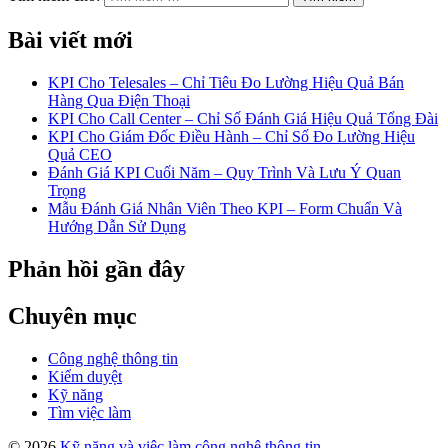
Bài viết mới
KPI Cho Telesales – Chỉ Tiêu Đo Lường Hiệu Quả Bán
Hàng Qua Điện Thoại
KPI Cho Call Center – Chỉ Số Đánh Giá Hiệu Quả Tổng Đài
KPI Cho Giám Đốc Điều Hành – Chỉ Số Đo Lường Hiệu
Quả CEO
Đánh Giá KPI Cuối Năm – Quy Trình Và Lưu Ý Quan
Trọng
Mẫu Đánh Giá Nhân Viên Theo KPI – Form Chuẩn Và
Hướng Dẫn Sử Dụng
Phản hồi gần đây
Chuyên mục
Công nghệ thông tin
Kiểm duyệt
Kỹ năng
Tìm việc làm
© 2026
Kỹ năng và việc làm công nghệ thông tin