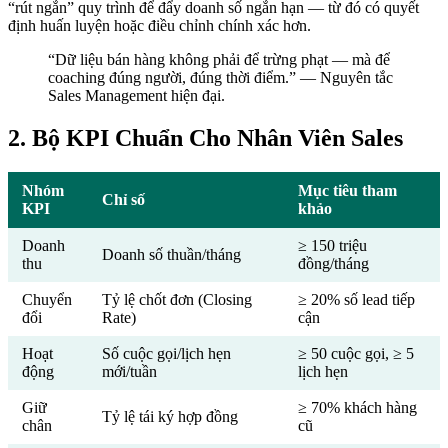
“rút ngắn” quy trình để đẩy doanh số ngắn hạn — từ đó có quyết
định huấn luyện hoặc điều chỉnh chính xác hơn.
“Dữ liệu bán hàng không phải để trừng phạt — mà để
coaching đúng người, đúng thời điểm.” — Nguyên tắc
Sales Management hiện đại.
2. Bộ KPI Chuẩn Cho Nhân Viên Sales
Nhóm
Mục tiêu tham
Chỉ số
KPI
khảo
Doanh
≥ 150 triệu
Doanh số thuần/tháng
thu
đồng/tháng
Chuyển
Tỷ lệ chốt đơn (Closing
≥ 20% số lead tiếp
đổi
Rate)
cận
Hoạt
Số cuộc gọi/lịch hẹn
≥ 50 cuộc gọi, ≥ 5
động
mới/tuần
lịch hẹn
Giữ
≥ 70% khách hàng
Tỷ lệ tái ký hợp đồng
chân
cũ