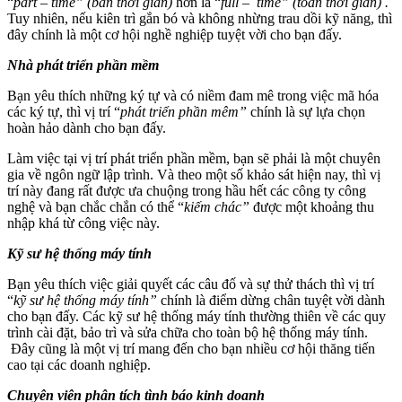
“
part – time” (bán thời gian)
hơn là “
full – time” (toàn thời gian) .
Tuy nhiên, nếu kiên trì gắn bó và không nhừng trau dồi kỹ năng, thì
đây chính là một cơ hội nghề nghiệp tuyệt vời cho bạn đấy.
Nhà phát triển phần mềm
Bạn yêu thích những ký tự và có niềm đam mê trong việc mã hóa
các ký tự, thì vị trí “
phát triển phần mêm”
chính là sự lựa chọn
hoàn hảo dành cho bạn đấy.
Làm việc tại vị trí phát triển phần mềm, bạn sẽ phải là một chuyên
gia về ngôn ngữ lập trình. Và theo một số khảo sát hiện nay, thì vị
trí này đang rất được ưa chuộng trong hầu hết các công ty công
nghệ và bạn chắc chắn có thể “
kiếm chác”
được một khoảng thu
nhập khá từ công việc này.
Kỹ sư hệ thống máy tính
Bạn yêu thích việc giải quyết các câu đố và sự thử thách thì vị trí
“
kỹ sư hệ thống máy tính”
chính là điểm dừng chân tuyệt vời dành
cho bạn đấy. Các kỹ sư hệ thống máy tính thường thiên về các quy
trình cài đặt, bảo trì và sửa chữa cho toàn bộ hệ thống máy tính.
Đây cũng là một vị trí mang đến cho bạn nhiều cơ hội thăng tiến
cao tại các doanh nghiệp.
Chuyên viên phân tích tình báo kinh doanh