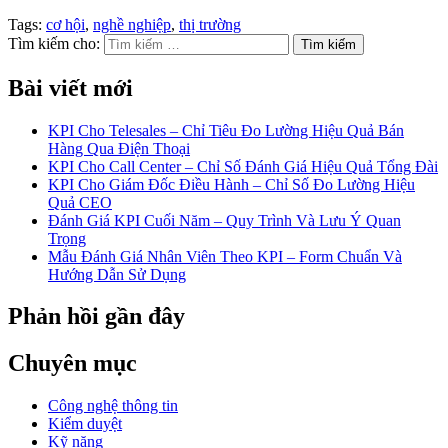
Tags:
cơ hội
,
nghề nghiệp
,
thị trường
Tìm kiếm cho:
Bài viết mới
KPI Cho Telesales – Chỉ Tiêu Đo Lường Hiệu Quả Bán
Hàng Qua Điện Thoại
KPI Cho Call Center – Chỉ Số Đánh Giá Hiệu Quả Tổng Đài
KPI Cho Giám Đốc Điều Hành – Chỉ Số Đo Lường Hiệu
Quả CEO
Đánh Giá KPI Cuối Năm – Quy Trình Và Lưu Ý Quan
Trọng
Mẫu Đánh Giá Nhân Viên Theo KPI – Form Chuẩn Và
Hướng Dẫn Sử Dụng
Phản hồi gần đây
Chuyên mục
Công nghệ thông tin
Kiểm duyệt
Kỹ năng