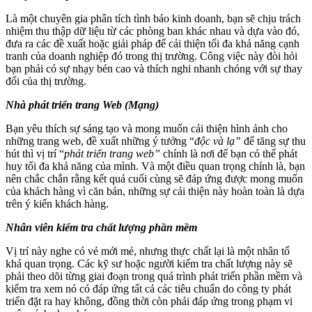
Là một chuyên gia phân tích tình báo kinh doanh, bạn sẽ chịu trách
nhiệm thu thập dữ liệu từ các phòng ban khác nhau và dựa vào đó,
đưa ra các đề xuất hoặc giải pháp để cải thiện tối đa khả năng cạnh
tranh của doanh nghiệp đó trong thị trường. Công việc này đòi hỏi
bạn phải có sự nhạy bén cao và thích nghi nhanh chóng với sự thay
đổi của thị trường.
Nhà phát triển trang Web (Mạng)
Bạn yêu thích sự sáng tạo và mong muốn cải thiện hình ảnh cho
những trang web, đề xuất những ý tưởng “
độc và lạ”
để tăng sự thu
hút thì vị trí “
phát triển trang web”
chính là nơi để bạn có thể phát
huy tối đa khả năng của mình. Và một điều quan trọng chính là, bạn
nên chắc chắn rằng kết quả cuối cùng sẽ đáp ứng được mong muốn
của khách hàng vì căn bản, những sự cải thiện này hoàn toàn là dựa
trên ý kiến khách hàng.
Nhân viên kiểm tra chất lượng phần mềm
Vị trí này nghe có vẻ mới mẻ, nhưng thực chất lại là một nhân tố
khá quan trọng. Các kỹ sư hoặc người kiểm tra chất lượng này sẽ
phải theo dõi từng giai đoạn trong quá trình phát triển phần mềm và
kiểm tra xem nó có đáp ứng tất cả các tiêu chuẩn do công ty phát
triển đặt ra hay không, đồng thời còn phải đáp ứng trong phạm vi