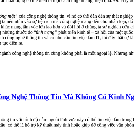
 hoạt động có thể diễn ra một cách nhịp nhàng, hiệu quả. Đó là lý do v
óng mặt”
của công nghệ thông tin, vì nó có thể dẫn đến sự thất nghiệ
g ta nên nhìn vào sự tiện ích mà công nghệ mang đến cho nhân loại, đó 
iệc khác mang tầm vóc lớn lao hơn và đòi hỏi ở chúng ta sự nghiên cứ
ng những thước đo “
tình trạng”
phát triển kinh tế – xã hội của một quố
công nghệ thông tin và có nhu cầu tìm việc làm IT, thì đây thật sự là
 tục diễn ra.
à ngành công nghệ thông tin cũng không phải là một ngoại lệ. Nhưng n
ông Nghệ Thông Tin Mà Không Có Kinh Ng
g tin với trình độ nằm ngoài lĩnh vực này có thể tìm việc làm trong l
 cầu, có thể là hỗ trợ kỹ thuật máy tính hoặc giúp đỡ công việc văn phò