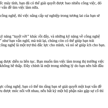
c máy tính, bạn đã có thể giải quyết được bao nhiêu công việc, đó
ề vấn đề tìm việc làm nữa.
ông nghệ, thì việc nâng cấp sự nghiệp trong tương lai của bạn sẽ
kỹ năng “
tuyệt vời”
khác rồi đây, và những kỹ năng về công nghệ
n”
như bạn vẫn nghĩ, mà trái lại, chúng còn có thể giúp bạn trải
ng nghệ là một trợ thủ đắc lực cho mình, và nó sẽ giúp ích cho bạn.
 được diễn ra liên tục. Bạn muốn tìm việc làm trong thị trường việc
i không hề thấp. Đây chính là một trong những lý do bạn nên bắt đầu
ực công nghệ, bạn có thể tin rằng bạn sẽ giải quyết một loạt vấn đề
ều được móc nối với nhau, nếu bất kỳ một bộ phận nào gặp sự cố thì