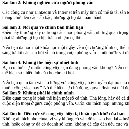
Sai lầm 2: Không nghiên cứu người phỏng vấn
Các công cụ như LinkedIn và Internet trên máy tính có thể là tài sản
thăng chức lên các cấp bậc, những gì họ đã hoàn thành.
Sai lầm 3: Nói quá về chính bản thân bạn
Điều này thường xảy ra trong các cuộc phỏng vấn, nhưng quan trọng
phải là những gì họ chịu trách nhiệm cụ thể.
Nếu bạn đã học một khóa học một ngày về một chương trình cụ thể nh
sàng trả lời các câu hỏi về nó trong cuộc phỏng vấn – một bước sai ở
Sai lầm 4: Không thể hiện sự nhiệt tình
Bạn có thực sự muốn công việc bạn đang phỏng vấn không? Nếu có hã
thể hiện sự nhiệt tình của họ cho cơ hội.
Nếu bạn quan tâm và hào hứng với công việc, hãy truyền đạt nó cho nh
muốn công việc này.” Nó thể hiện sự chủ động, quyết đoán và thái độ
Sai lầm 5: Không phải là chính mình
Điều quan trọng là phải thể hiện một số cá tính. Thả lỏng, hãy để c
cuộc điện thoại ở giữa cuộc phỏng vấn. Cười khi thích hợp, nhưng khô
Sai lầm 6: Tiêu cực về công việc hiện tại hoặc quá khứ của bạn
Không ai thích nho chua, vì vậy không có vấn đề tại sao bạn lại – ho
tính, hoặc công ty đã có doanh số kém, không đề cập đến tiêu cực và 