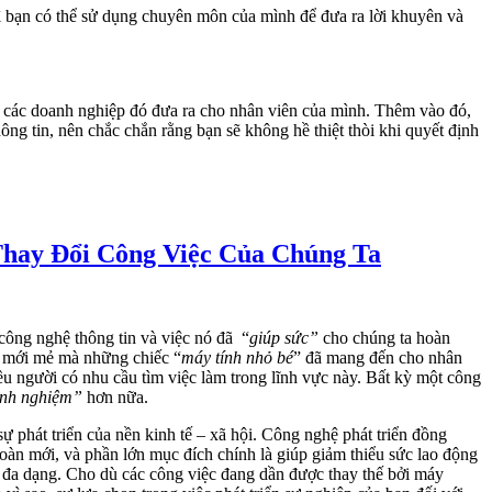
 bạn có thể sử dụng chuyên môn của mình để đưa ra lời khuyên và
 các doanh nghiệp đó đưa ra cho nhân viên của mình. Thêm vào đó,
ng tin, nên chắc chắn rằng bạn sẽ không hề thiệt thòi khi quyết định
hay Đổi Công Việc Của Chúng Ta
công nghệ thông tin và việc nó đã “
giúp sức”
cho chúng ta hoàn
h mới mẻ mà những chiếc “
máy tính nhỏ bé
” đã mang đến cho nhân
u người có nhu cầu tìm việc làm trong lĩnh vực này. Bất kỳ một công
inh nghiệm”
hơn nữa.
 phát triển của nền kinh tế – xã hội. Công nghệ phát triển đồng
toàn mới, và phần lớn mục đích chính là giúp giảm thiểu sức lao động
t đa dạng. Cho dù các công việc đang dần được thay thế bởi máy