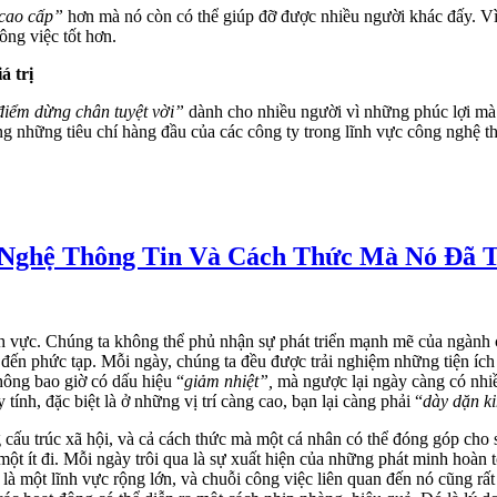
cao cấp”
hơn mà nó còn có thể giúp đỡ được nhiều người khác đấy. Vì
ông việc tốt hơn.
á trị
điểm dừng chân tuyệt vời”
dành cho nhiều người vì những phúc lợi mà
 những tiêu chí hàng đầu của các công ty trong lĩnh vực công nghệ thô
Nghệ Thông Tin Và Cách Thức Mà Nó Đã T
h vực. Chúng ta không thể phủ nhận sự phát triển mạnh mẽ của ngành 
 đến phức tạp. Mỗi ngày, chúng ta đều được trải nghiệm những tiện íc
không bao giờ có dấu hiệu “
giảm nhiệt”,
mà ngược lại ngày càng có nhiề
ính, đặc biệt là ở những vị trí càng cao, bạn lại càng phải “
dày dặn k
cấu trúc xã hội, và cả cách thức mà một cá nhân có thể đóng góp cho sự
ột ít đi. Mỗi ngày trôi qua là sự xuất hiện của những phát minh hoàn 
là một lĩnh vực rộng lớn, và chuỗi công việc liên quan đến nó cũng rấ