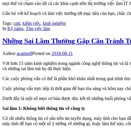
mọi thứ và chạm vào tất cả các khía cạnh trên thị trường việc làm IT 
Gắn bó với kế hoạch và làm việc hướng tới mục tiêu của bạn, chắc ch
Tags:
cntt
,
kiếm việc
,
kinh nghiệm
In
Kỹ năng
,
Tìm việc làm
Những Sai Lầm Thường Gặp Cần Tránh Tr
Author
acarine8
Posted on
2018-08-11
Với hơn 15 năm kinh nghiệm trong ngành công nghệ thông tin và là mộ
và những sai lầm mà họ đã thực hiện.
Các cuộc phỏng vấn có thể là phần khó khăn nhất trong quá trình tìm 
Cuộc phỏng vấn trực tiếp là thời gian để bạn tỏa sáng và hôm nay chún
Dưới đây là một số mẹo cơ bản được đúc kết từ những buổi phỏng vấn
Sai lầm 1: Không biết thông tin về công ty
Có rất nhiều thông tin có sẵn trên tin tuyển dụng, máy tính cho bạn 
máy tính để bạn có một số ý tưởng về những gì, hoặc làm thế nào, cô