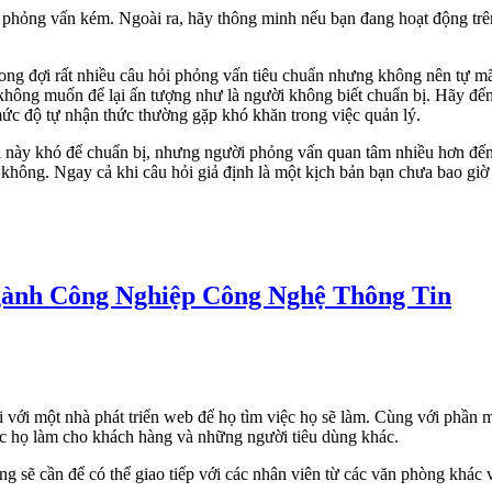
 phỏng vấn kém. Ngoài ra, hãy thông minh nếu bạn đang hoạt động trê
ong đợi rất nhiều câu hỏi phỏng vấn tiêu chuẩn nhưng không nên tự 
không muốn để lại ấn tượng như là người không biết chuẩn bị. Hãy đ
mức độ tự nhận thức thường gặp khó khăn trong việc quản lý.
này khó để chuẩn bị, nhưng người phỏng vấn quan tâm nhiều hơn đến c
 không. Ngay cả khi câu hỏi giả định là một kịch bản bạn chưa bao giờ 
gành Công Nghiệp Công Nghệ Thông Tin
i với một nhà phát triển web để họ tìm việc họ sẽ làm. Cùng với phầ
iệc họ làm cho khách hàng và những người tiêu dùng khác.
g sẽ cần để có thể giao tiếp với các nhân viên từ các văn phòng khác v