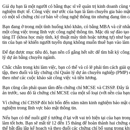
Giả dụ bạn là một người có bằng thạc sĩ về quản trị kinh doanh cùng
nghiệm thực tế. Công việc mơ ước của bạn là làm chuyên gia bảo mật 
có một số chứng chỉ cơ bản về công nghệ thông tin nhưng đang tìm c
Bạn đang ở trong một tình huống khó khăn, có bằng MBA và cử nhân k
một công việc trong lĩnh vực công nghệ thông tin. Mặc dù sự đào tạ
tảng IT (khoa học máy tính, kỹ thuật máy tính hoặc tương tự) như bạn
tin của bạn sẽ khiến người tuyển dụng không muốn thuê bạn vào là
Để đạt được mục tiêu đó, bạn nên cố gắng hết sức để tìm bất kỳ công 
lý dự án bằng chuyên ngành.
Chắc chắn trong khi làm việc, bạn có thể và có lẽ phải tìm cách giải
tập, theo đuổi và lấy chứng chỉ Quản lý dự án chuyên nghiệp (PMP) c
theo như các cuộc khảo sát công việc và tiền lương.
Bạn cũng cần phải quan tâm đến chứng chỉ MCSE và CISSP. Đây là cả 
án trước, sau đó là chứng chỉ MCSE của một số loại (với nền của bạn,
Vì chứng chỉ CISSP đòi hỏi bốn đến năm năm kinh nghiệm bảo mật côn
nghiệm trong lĩnh vực bảo mật thông tin.
Nếu bạn có thể nuôi giữ ý tưởng ở lại với vai trò hiện tại của bạn tr
làm tốt hơn. Bạn sẽ mất từ 12 đến 15 tháng để hoàn thành hai chứng 
thể bắt đầu lập kế hoạch và theo đuổi các chứng chỉ bổ sung trong kh