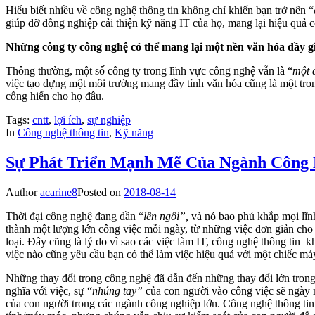
Hiểu biết nhiều về công nghệ thông tin không chỉ khiến bạn trở nên “
giúp đỡ đồng nghiệp cải thiện kỹ năng IT của họ, mang lại hiệu quả c
Những công ty công nghệ có thể mang lại một nền văn hóa đầy gi
Thông thường, một số công ty trong lĩnh vực công nghệ vẫn là “
một 
việc tạo dựng một môi trường mang đầy tính văn hóa cũng là một trong
cống hiến cho họ đâu.
Tags:
cntt
,
lợi ích
,
sự nghiệp
In
Công nghệ thông tin
,
Kỹ năng
Sự Phát Triển Mạnh Mẽ Của Ngành Công 
Author
acarine8
Posted on
2018-08-14
Thời đại công nghệ đang dần “
lên ngôi”,
và nó bao phủ khắp mọi lĩn
thành một lượng lớn công việc mỗi ngày, từ những việc đơn giản cho
loại. Đây cũng là lý do vì sao các việc làm IT, công nghệ thông tin 
việc nào cũng yêu cầu bạn có thể làm việc hiệu quả với một chiếc máy t
Những thay đổi trong công nghệ đã dẫn đến những thay đổi lớn trong 
nghĩa với việc, sự “
nhúng tay”
của con người vào công việc sẽ ngày m
của con người trong các ngành công nghiệp lớn. Công nghệ thông tin 