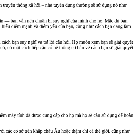
n truyền thông xã hội – nhà tuyển dụng thường sẽ sử dụng nó như
mãn — bạn vẫn nên chuẩn bị suy nghĩ của mình cho họ. Mặc dù bạn
ến hiểu điểm mạnh và điểm yếu của bạn, cũng như cách bạn đang làm
ách bạn suy nghĩ và trả lời câu hỏi. Họ muốn xem bạn sẽ giải quyết
có, có một cách tiếp cận có hệ thống cơ bản về cách bạn sẽ giải quyết
n mềm máy tính đã được cung cấp cho họ mà họ sẽ cần sử dụng để hoàn
ới các cơ sở trên khắp châu Âu hoặc thậm chí cả thế giới, cũng như