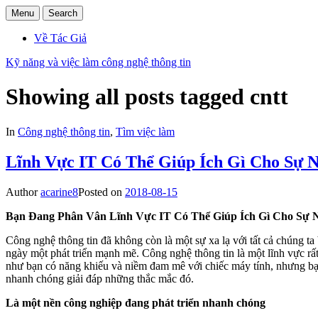
Menu
Search
Về Tác Giả
Kỹ năng và việc làm công nghệ thông tin
Showing all posts tagged
cntt
In
Công nghệ thông tin
,
Tìm việc làm
Lĩnh Vực IT Có Thể Giúp Ích Gì Cho Sự 
Author
acarine8
Posted on
2018-08-15
Bạn Đang Phân Vân Lĩnh Vực IT Có Thể Giúp Ích Gì Cho Sự
Công nghệ thông tin đã không còn là một sự xa lạ với tất cả chúng ta
ngày một phát triển mạnh mẽ. Công nghệ thông tin là một lĩnh vực rấ
như bạn có năng khiếu và niềm đam mê với chiếc máy tính, nhưng bạn l
nhanh chóng giải đáp những thắc mắc đó.
Là một nền công nghiệp đang phát triển nhanh chóng