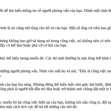
 lớn để tìm hiểu thông tin về người phỏng vấn của bạn. Dành một chút th
 hơn là nó cũng mở rộng cho hồ sơ của bạn. Một số ứng cử viên bao g
ưng không bao giờ sử dụng nó trong công việc, nó không nên có trên 
 đây có thể làm hoặc phá vỡ cơ hội của bạn.
y thể hiện mong muốn đó. Các thí sinh thường bị nản lòng bởi hình t
ững người phỏng vấn. Nhìn vào mắt họ và nói, “Đây là công việc mơ ước
.
á tính của bạn tỏa sáng. Nhưng đừng thể hiện một cảm giác hài hước, đ
ng phải là người bắt đầu trò đùa hoặc trờ thành anh chàng đặt một ly 
ặc muốn bỏ lại công việc hiện tại của bạn, không nói xấu công ty, đội
tìm một cách tích cực để trả lời những câu hỏi đó.