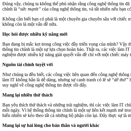
Đúng vậy, chúng ta không thể phủ nhận rằng công nghệ thông tin đã v
chính là “
sức mạnh”
của công nghệ thông tin, và tất nhiên nếu bạn c
Không cần biết bạn có phải là một chuyên gia chuyên sâu với chiếc m
không còn là một vấn đề nữa.
Học hỏi được nhiều kỹ năng mới
Bạn đang bị mắc kẹt trong công việc đầy triển vọng của mình? Vậy t
thông tin chính là một sự lựa chọn hoàn hảo. Thật ra, các việc làm I
nghiệm được nhiều kỹ năng giải quyết vấn đề chỉ với một chiếc máy t
Nguồn tài chính tuyệt vời
Như chúng ta đều biết, các công việc liên quan đến công nghệ thông t
làm IT không hẳn là dễ dàng, nhưng sự canh tranh có lẽ sẽ “
dễ thở”
suy nghĩ về công nghệ thông tin được rồi đấy.
Mang lại nhiều thử thách
Bạn yêu thích thử thách và những trải nghiệm, thì các việc làm IT chí
mỗi ngày. Vì hệ thống thông tin chính là một sự liên kết mạnh mẽ tr
hiển nhiên sẽ kéo theo tất cả những bộ phận còn lại. Đây thực sự là
Mang lại sự hài lòng cho bản thân và người khác