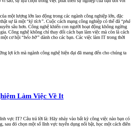
ì sao, sự lựa chọn trong việc phát triển sự nghiệp của bạn đối với
p của một lượng lớn lao động trong các ngành công nghiệp lớn, đặc
thật sự là một “
kỳ tích”
. Cuộc cách mạng công nghiệp có thể đã “
phá
u chuyên sâu hơn. Công nghệ khiến con người hoạt động không ngừng
c gia. Công nghệ không chỉ thay đổi cách bạn làm việc mà còn là cách
 một cơ hội “
béo bỡ”
dành cho các bạn. Các việc làm IT trong thời
hững lợi ích mà ngành công nghệ hiện đại đã mang đến cho chúng ta
hiệm Làm Việc Về It
ĩnh vực IT? Câu trả lời là: Hãy nhảy vào bất kỳ công việc nào bạn có
ng, sau đó chọn một số lĩnh vực tuyển dụng nổi bật, học một cách điên