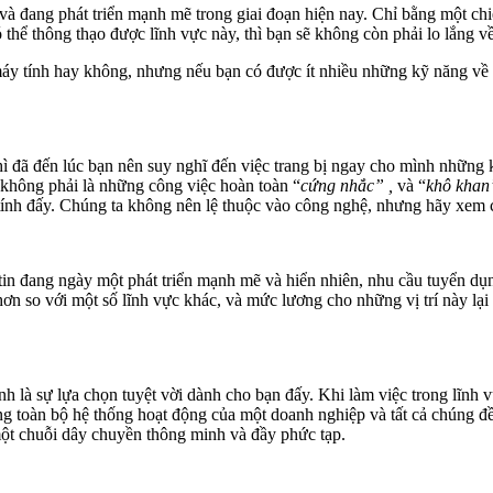
à đang phát triển mạnh mẽ trong giai đoạn hiện nay. Chỉ bằng một chiế
ó thể thông thạo được lĩnh vực này, thì bạn sẽ không còn phải lo lắng v
áy tính hay không, nhưng nếu bạn có được ít nhiều những kỹ năng về c
hì đã đến lúc bạn nên suy nghĩ đến việc trang bị ngay cho mình những 
T không phải là những công việc hoàn toàn “
cứng nhắc” ,
và “
khô kha
ính đấy. Chúng ta không nên lệ thuộc vào công nghệ, nhưng hãy xem cô
in đang ngày một phát triển mạnh mẽ và hiển nhiên, nhu cầu tuyển dụng
hơn so với một số lĩnh vực khác, và mức lương cho những vị trí này lạ
nh là sự lựa chọn tuyệt vời dành cho bạn đấy. Khi làm việc trong lĩnh v
ong toàn bộ hệ thống hoạt động của một doanh nghiệp và tất cả chúng đ
 một chuỗi dây chuyền thông minh và đầy phức tạp.