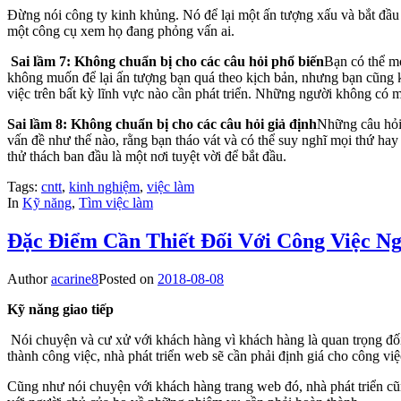
Đừng nói công ty kinh khủng. Nó để lại một ấn tượng xấu và bắt đầu
một công cụ xem họ đang phỏng vấn ai.
Sai lầm 7: Không chuẩn bị cho các câu hỏi phổ biến
Bạn có thể m
không muốn để lại ấn tượng bạn quá theo kịch bản, nhưng bạn cũng 
việc trên bất kỳ lĩnh vực nào cần phát triển. Những người không có 
Sai lầm 8: Không chuẩn bị cho các câu hỏi giả định
Những câu hỏi 
vấn đề như thế nào, rằng bạn tháo vát và có thể suy nghĩ mọi thứ hay
thử thách ban đầu là một nơi tuyệt vời để bắt đầu.
Tags:
cntt
,
kinh nghiệm
,
việc làm
In
Kỹ năng
,
Tìm việc làm
Đặc Điểm Cần Thiết Đối Với Công Việc N
Author
acarine8
Posted on
2018-08-08
Kỹ năng giao tiếp
Nói chuyện và cư xử với khách hàng vì khách hàng là quan trọng đố
thành công việc, nhà phát triển web sẽ cần phải định giá cho công v
Cũng như nói chuyện với khách hàng trang web đó, nhà phát triển cũn