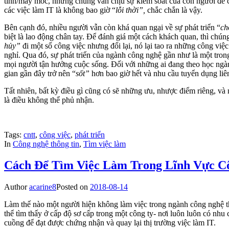
tính/máy móc, nhưng chúng vẫn chịu sự kiểm soát của con người để các
các việc làm IT là không bao giờ “
lỗi thời”,
chắc chắn là vậy.
Bên cạnh đó, nhiều người vẫn còn khá quan ngại về sự phát triển “
ch
biệt là lao động chân tay. Để đánh giá một cách khách quan, thì chún
hủy”
đi một số công việc nhưng đổi lại, nó lại tao ra những công v
nghỉ. Qua đó, sự phát triển của ngành công nghệ gần như là một tro
mọi người tận hưởng cuộc sống. Đối với những ai đang theo học ngành 
gian gần đây trở nên “
sốt”
hơn bao giờ hết và nhu cầu tuyển dụng liên
Tất nhiên, bất kỳ điều gì cũng có sẽ những ưu, nhược điểm riêng, v
là điều không thể phủ nhận.
Tags:
cntt
,
công việc
,
phát triển
In
Công nghệ thông tin
,
Tìm việc làm
Cách Để Tìm Việc Làm Trong Lĩnh Vực C
Author
acarine8
Posted on
2018-08-14
Làm thế nào một người hiện không làm việc trong ngành công nghệ thôn
thể tìm thấy ở cấp độ sơ cấp trong một công ty- nơi luôn luôn có nhu
cuồng để đạt được chứng nhận và quay lại thị trường việc làm IT.