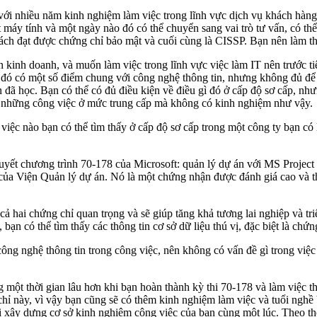
 với nhiều năm kinh nghiệm làm việc trong lĩnh vực dịch vụ khách hàng
máy tính và một ngày nào đó có thể chuyển sang vai trò tư vấn, có th
ách đạt được chứng chỉ bảo mật và cuối cùng là CISSP. Bạn nên làm t
inh doanh, và muốn làm việc trong lĩnh vực việc làm IT nên trước ti
o đó có một số điểm chung với công nghệ thông tin, nhưng không đủ để 
 đã học. Bạn có thể có đủ điều kiện về điều gì đó ở cấp độ sơ cấp, như
m những công việc ở mức trung cấp mà không có kinh nghiệm như vậy.
việc nào bạn có thể tìm thấy ở cấp độ sơ cấp trong một công ty bạn có 
 quyết chương trình 70-178 của Microsoft: quản lý dự án với MS Project
ủa Viện Quản lý dự án. Nó là một chứng nhận được đánh giá cao và thư
hai chứng chỉ quan trọng và sẽ giúp tăng khả tương lai nghiệp và triể
 bạn có thể tìm thấy các thông tin cơ sở dữ liệu thú vị, đặc biệt là c
g nghệ thông tin trong công việc, nên không có vấn đề gì trong việc
ong một thời gian lâu hơn khi bạn hoàn thành kỳ thi 70-178 và làm việc
chỉ này, vì vậy bạn cũng sẽ có thêm kinh nghiệm làm việc và tuổi nghề
i xây dựng cơ sở kinh nghiệm công việc của bạn cùng một lúc. Theo thời