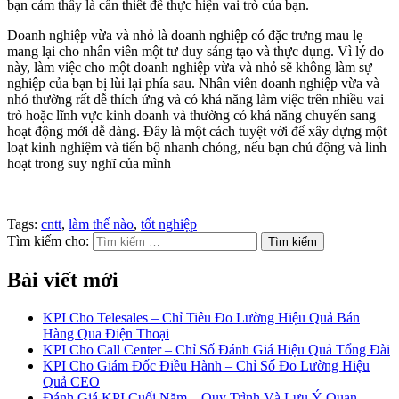
bạn cảm thấy là cần thiết để thực hiện vai trò của bạn.
Doanh nghiệp vừa và nhỏ là doanh nghiệp có đặc trưng mau lẹ
mang lại cho nhân viên một tư duy sáng tạo và thực dụng. Vì lý do
này, làm việc cho một doanh nghiệp vừa và nhỏ sẽ không làm sự
nghiệp của bạn bị lùi lại phía sau. Nhân viên doanh nghiệp vừa và
nhỏ thường rất dễ thích ứng và có khả năng làm việc trên nhiều vai
trò hoặc lĩnh vực kinh doanh và thường có khả năng chuyển sang
hoạt động mới dễ dàng. Đây là một cách tuyệt vời để xây dựng một
loạt kinh nghiệm và tiến bộ nhanh chóng, nếu bạn chủ động và linh
hoạt trong suy nghĩ của mình
Tags:
cntt
,
làm thế nào
,
tốt nghiệp
Tìm kiếm cho:
Bài viết mới
KPI Cho Telesales – Chỉ Tiêu Đo Lường Hiệu Quả Bán
Hàng Qua Điện Thoại
KPI Cho Call Center – Chỉ Số Đánh Giá Hiệu Quả Tổng Đài
KPI Cho Giám Đốc Điều Hành – Chỉ Số Đo Lường Hiệu
Quả CEO
Đánh Giá KPI Cuối Năm – Quy Trình Và Lưu Ý Quan