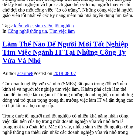
để lấy kinh nghiệm và học cách giao tiếp với mọi người thay vì chỉ
chờ đợi cho một công việc “áo cổ trắng”. Những công việc là người
giáo viên tốt nhất về các kỹ năng mềm mà nhà tuyển dụng tìm kiếm.
Tags:
kiếm việc
,
sinh viên
,
tốt nghiệp
In
Công nghệ thông tin
,
Tìm việc làm
Làm Thế Nào Để Người Mới Tốt Nghiệp
Tìm Việc Ngành IT Tại Những Công Ty
Vừa Và Nhỏ
Author
acarine8
Posted on
2018-08-07
Các doanh nghiệp vừa và nhỏ (SMEs) rất quan trọng đối với nền
kinh tế và người tốt nghiệp tìm việc làm. Khám phá cách làm thế
nào để tìm việc làm ngành IT trong những doanh nghiệp nhỏ nhưng
đóng vai trò quan trọng trong thị trường việc làm IT và tận dụng các
cơ hội lớn mà họ cung cấp.
Trong thực tế, người mới tốt nghiệp có nhiều khả năng nhận công
việc đầu tiên của họ trong một doanh nghiệp vừa và nhỏ hơn là
trong một tập đoàn lớn. Mặc dù vậy, nhiều sinh viên tốt nghiệp công
nghệ thông tin thiếu cân nhắc các doanh nghiệp vừa và nhỏ trong