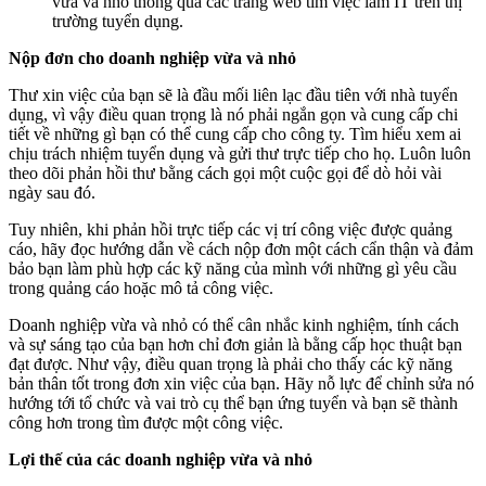
vừa và nhỏ thông qua các trang web tìm việc làm IT trên thị
trường tuyển dụng.
Nộp đơn cho doanh nghiệp vừa và nhỏ
Thư xin việc của bạn sẽ là đầu mối liên lạc đầu tiên với nhà tuyển
dụng, vì vậy điều quan trọng là nó phải ngắn gọn và cung cấp chi
tiết về những gì bạn có thể cung cấp cho công ty. Tìm hiểu xem ai
chịu trách nhiệm tuyển dụng và gửi thư trực tiếp cho họ. Luôn luôn
theo dõi phản hồi thư bằng cách gọi một cuộc gọi để dò hỏi vài
ngày sau đó.
Tuy nhiên, khi phản hồi trực tiếp các vị trí công việc được quảng
cáo, hãy đọc hướng dẫn về cách nộp đơn một cách cẩn thận và đảm
bảo bạn làm phù hợp các kỹ năng của mình với những gì yêu cầu
trong quảng cáo hoặc mô tả công việc.
Doanh nghiệp vừa và nhỏ có thể cân nhắc kinh nghiệm, tính cách
và sự sáng tạo của bạn hơn chỉ đơn giản là bằng cấp học thuật bạn
đạt được. Như vậy, điều quan trọng là phải cho thấy các kỹ năng
bản thân tốt trong đơn xin việc của bạn. Hãy nỗ lực để chỉnh sửa nó
hướng tới tổ chức và vai trò cụ thể bạn ứng tuyển và bạn sẽ thành
công hơn trong tìm được một công việc.
Lợi thế của các doanh nghiệp vừa và nhỏ