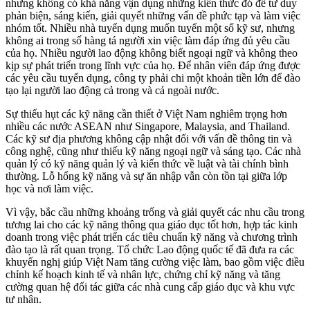
nhưng không có khả năng vận dụng những kiến thức đó để tư duy
phản biện, sáng kiến, giải quyết những vấn đề phức tạp và làm việc
nhóm tốt. Nhiều nhà tuyển dụng muốn tuyển một số kỹ sư, nhưng
không ai trong số hàng tá người xin việc làm đáp ứng đủ yêu cầu
của họ. Nhiều người lao động không biết ngoại ngữ và không theo
kịp sự phát triển trong lĩnh vực của họ. Để nhân viên đáp ứng được
các yêu cầu tuyển dụng, công ty phải chi một khoản tiền lớn để đào
tạo lại người lao động cả trong và cả ngoài nước.
Sự thiếu hụt các kỹ năng cần thiết ở Việt Nam nghiêm trọng hơn
nhiều các nước ASEAN như Singapore, Malaysia, and Thailand.
Các kỹ sư địa phương không cập nhật đối với vấn đề thông tin và
công nghệ, cũng như thiếu kỹ năng ngoại ngữ và sáng tạo. Các nhà
quản lý có kỹ năng quản lý và kiến thức về luật và tài chính bình
thường. Lỗ hổng kỹ năng và sự ăn nhập vẫn còn tồn tại giữa lớp
học và nơi làm việc.
Vì vậy, bắc cầu những khoảng trống và giải quyết các nhu cầu trong
tương lai cho các kỹ năng thông qua giáo dục tốt hơn, hợp tác kinh
doanh trong việc phát triển các tiêu chuẩn kỹ năng và chương trình
đào tạo là rất quan trọng. Tổ chức Lao động quốc tế đã đưa ra các
khuyến nghị giúp Việt Nam tăng cường việc làm, bao gồm việc điều
chỉnh kế hoạch kinh tế và nhân lực, chứng chỉ kỹ năng và tăng
cường quan hệ đối tác giữa các nhà cung cấp giáo dục và khu vực
tư nhân.