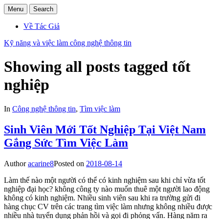
Menu
Search
Về Tác Giả
Kỹ năng và việc làm công nghệ thông tin
Showing all posts tagged
tốt
nghiệp
In
Công nghệ thông tin
,
Tìm việc làm
Sinh Viên Mới Tốt Nghiệp Tại Việt Nam
Gắng Sức Tìm Việc Làm
Author
acarine8
Posted on
2018-08-14
Làm thế nào một người có thể có kinh nghiệm sau khi chỉ vừa tốt
nghiệp đại học? không công ty nào muốn thuê một người lao động
không có kinh nghiệm. Nhiều sinh viên sau khi ra trường gửi đi
hàng chục CV trên các trang tìm việc làm nhưng không nhiều được
nhiều nhà tuyển dụng phản hồi và gọi đi phỏng vấn. Hàng năm ra