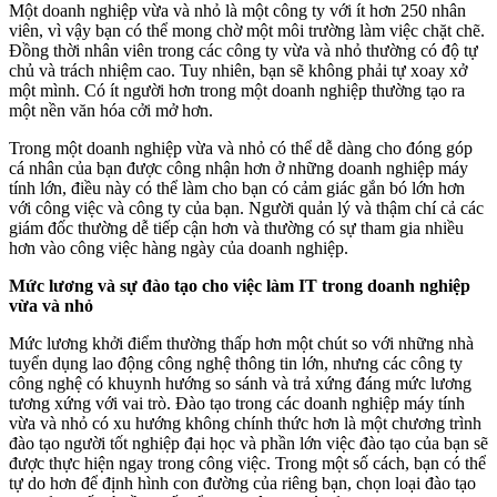
Một doanh nghiệp vừa và nhỏ là một công ty với ít hơn 250 nhân
viên, vì vậy bạn có thể mong chờ một môi trường làm việc chặt chẽ.
Đồng thời nhân viên trong các công ty vừa và nhỏ thường có độ tự
chủ và trách nhiệm cao. Tuy nhiên, bạn sẽ không phải tự xoay xở
một mình. Có ít người hơn trong một doanh nghiệp thường tạo ra
một nền văn hóa cởi mở hơn.
Trong một doanh nghiệp vừa và nhỏ có thể dễ dàng cho đóng góp
cá nhân của bạn được công nhận hơn ở những doanh nghiệp máy
tính lớn, điều này có thể làm cho bạn có cảm giác gắn bó lớn hơn
với công việc và công ty của bạn. Người quản lý và thậm chí cả các
giám đốc thường dễ tiếp cận hơn và thường có sự tham gia nhiều
hơn vào công việc hàng ngày của doanh nghiệp.
Mức lương và sự đào tạo cho việc làm IT trong doanh nghiệp
vừa và nhỏ
Mức lương khởi điểm thường thấp hơn một chút so với những nhà
tuyển dụng lao động công nghệ thông tin lớn, nhưng các công ty
công nghệ có khuynh hướng so sánh và trả xứng đáng mức lương
tương xứng với vai trò. Đào tạo trong các doanh nghiệp máy tính
vừa và nhỏ có xu hướng không chính thức hơn là một chương trình
đào tạo người tốt nghiệp đại học và phần lớn việc đào tạo của bạn sẽ
được thực hiện ngay trong công việc. Trong một số cách, bạn có thể
tự do hơn để định hình con đường của riêng bạn, chọn loại đào tạo