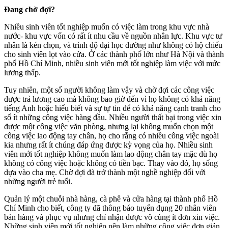
Đang chờ đợi?
Nhiều sinh viên tốt nghiệp muốn có việc làm trong khu vực nhà
nước- khu vực vốn có rất ít nhu cầu về nguồn nhân lực. Khu vực tư
nhân là kén chọn, và trình độ đại học dường như không có hộ chiếu
cho sinh viên lọt vào cửa. Ở các thành phố lớn như Hà Nội và thành
phố Hồ Chí Minh, nhiều sinh viên mới tốt nghiệp làm việc với mức
lương thấp.
Tuy nhiên, một số người không làm vậy và chờ đợi các công việc
được trả lương cao mà không bao giờ đến vì họ không có khả năng
tiếng Anh hoặc hiểu biết và sự tự tin để có khả năng cạnh tranh cho
số ít những công việc hàng đầu. Nhiều người thất bại trong việc xin
được một công việc văn phòng, nhưng lại không muốn chọn một
công việc lao động tay chân, họ cho rằng có nhiều công việc ngoài
kia nhưng rất ít chúng đáp ứng được kỳ vọng của họ. Nhiều sinh
viên mới tốt nghiệp không muốn làm lao động chân tay mặc dù họ
không có công việc hoặc không có tiền bạc. Thay vào đó, họ sống
dựa vào cha mẹ. Chờ đợi đã trở thành một nghề nghiệp đối với
những người trẻ tuổi.
Quản lý một chuỗi nhà hàng, cà phê và cửa hàng tại thành phố Hồ
Chí Minh cho biết, công ty đã thông báo tuyển dụng 20 nhân viên
bán hàng và phục vụ nhưng chỉ nhận được vô cùng ít đơn xin việc.
Những sinh viên mới tốt nghiệp nên làm những công việc đơn giản