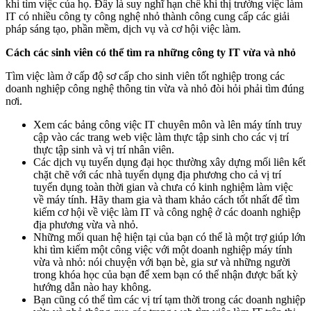
khi tìm việc của họ. Đây là suy nghĩ hạn chế khi thị trường việc làm
IT có nhiều công ty công nghệ nhỏ thành công cung cấp các giải
pháp sáng tạo, phần mềm, dịch vụ và cơ hội việc làm.
Cách các sinh viên có thể tìm ra những công ty IT vừa và nhỏ
Tìm việc làm ở cấp độ sơ cấp cho sinh viên tốt nghiệp trong các
doanh nghiệp công nghệ thông tin vừa và nhỏ đòi hỏi phải tìm đúng
nơi.
Xem các bảng công việc IT chuyên môn và lên máy tính truy
cập vào các trang web việc làm thực tập sinh cho các vị trí
thực tập sinh và vị trí nhân viên.
Các dịch vụ tuyển dụng đại học thường xây dựng mối liên kết
chặt chẽ với các nhà tuyển dụng địa phương cho cả vị trí
tuyển dụng toàn thời gian và chưa có kinh nghiệm làm việc
về máy tính. Hãy tham gia và tham khảo cách tốt nhất để tìm
kiếm cơ hội về việc làm IT và công nghệ ở các doanh nghiệp
địa phương vừa và nhỏ.
Những mối quan hệ hiện tại của bạn có thể là một trợ giúp lớn
khi tìm kiếm một công việc với một doanh nghiệp máy tính
vừa và nhỏ: nói chuyện với bạn bè, gia sư và những người
trong khóa học của bạn để xem bạn có thể nhận được bất kỳ
hướng dẫn nào hay không.
Bạn cũng có thể tìm các vị trí tạm thời trong các doanh nghiệp