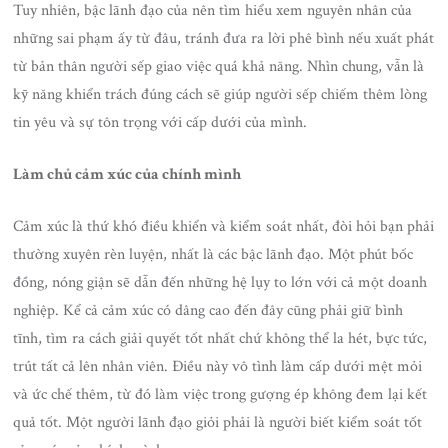
Tuy nhiên, bậc lãnh đạo của nên tìm hiểu xem nguyên nhân của
những sai phạm ấy từ đâu, tránh đưa ra lời phê bình nếu xuất phát
từ bản thân người sếp giao việc quá khả năng. Nhìn chung, vẫn là
kỹ năng khiển trách đúng cách sẽ giúp người sếp chiếm thêm lòng
tin yêu và sự tôn trọng với cấp dưới của mình.
Làm chủ cảm xúc của chính mình
Cảm xúc là thứ khó điều khiển và kiểm soát nhất, đòi hỏi bạn phải
thường xuyên rèn luyện, nhất là các bậc lãnh đạo. Một phút bốc
đồng, nóng giận sẽ dẫn đến những hệ lụy to lớn với cả một doanh
nghiệp. Kể cả cảm xúc có dâng cao đến đây cũng phải giữ bình
tĩnh, tìm ra cách giải quyết tốt nhất chứ không thể la hét, bực tức,
trút tất cả lên nhân viên. Điều này vô tình làm cấp dưới mệt mỏi
và ức chế thêm, từ đó làm việc trong gượng ép không đem lại kết
quả tốt. Một người lãnh đạo giỏi phải là người biết kiểm soát tốt